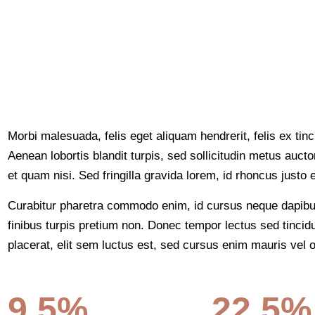
Morbi malesuada, felis eget aliquam hendrerit, felis ex tinci
Aenean lobortis blandit turpis, sed sollicitudin metus auc
et quam nisi. Sed fringilla gravida lorem, id rhoncus justo
Curabitur pharetra commodo enim, id cursus neque dapibus
finibus turpis pretium non. Donec tempor lectus sed tincidun
placerat, elit sem luctus est, sed cursus enim mauris vel o
9.5%
22.5%