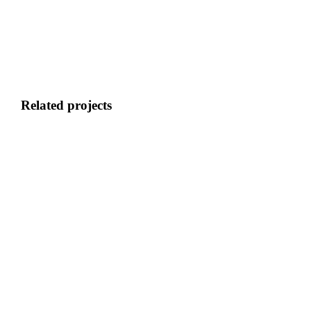
Related projects
Seven VPN
Mauris vitae enim ut mi gravida blandit. Vivamus aliquam t
View case