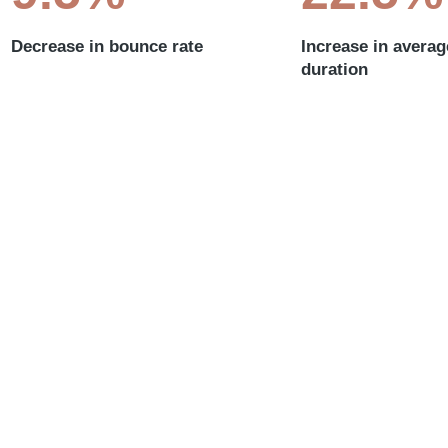
Decrease in bounce rate
Increase in averag
duration
urpis id lectus euismod orci non massa.